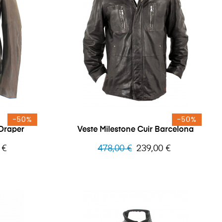
-50%
-50%
 Draper
Veste Milestone Cuir Barcelona
Prix
Prix
 €
478,00 €
239,00 €
habituel