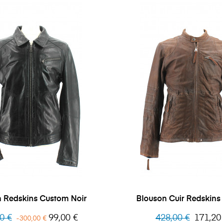
 Redskins Custom Noir
Blouson Cuir Redskins
Prix
Prix
Prix
0 €
99,00 €
428,00 €
171,20
-300,00 €