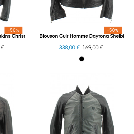
-50%
-50%
kins Christ
Blouson Cuir Homme Daytona Shelbi
Prix
Prix
 €
338,00 €
169,00 €
habituel