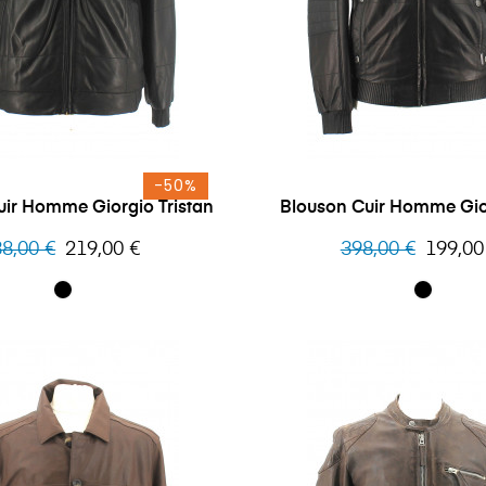
-50%
uir Homme Giorgio Tristan
Blouson Cuir Homme Gio
x
Prix
Prix
Prix
8,00 €
219,00 €
398,00 €
199,00
bituel
habituel