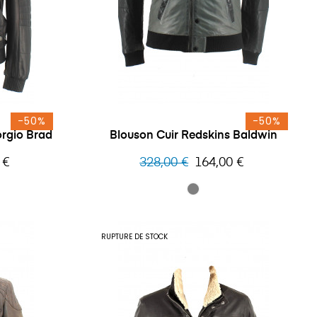
-50%
-50%
rgio Brad
Blouson Cuir Redskins Baldwin
Prix
Prix
 €
328,00 €
164,00 €
habituel
RUPTURE DE STOCK