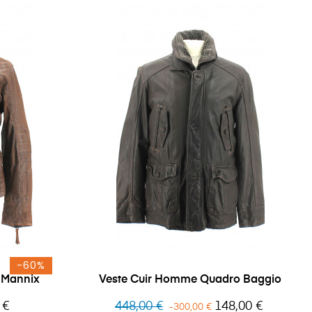
-60%
 Mannix
Veste Cuir Homme Quadro Baggio
Prix
Prix
 €
448,00 €
148,00 €
-300,00 €