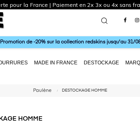
rte pour la France | Paiement en 2x 3x ou 4x sans frai
Fac
a Promotion de -20% sur la collection redskins jusqu'au 31/08
OURRURES
MADE IN FRANCE
DESTOCKAGE
MARQ
Paulène
DESTOCKAGE HOMME
KAGE HOMME