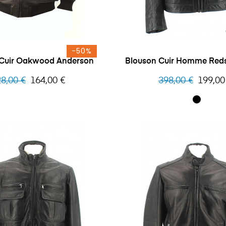
-50%
 Cuir Oakwood Anderson
Blouson Cuir Homme Reds
x
Prix
Prix
Prix
8,00 €
164,00 €
398,00 €
199,00
bituel
habituel