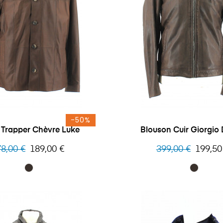
-50%
Veste Trapper Chèvre Luke
Blouson Cuir Giorgio
x
Prix
Prix
Prix
8,00 €
189,00 €
399,00 €
199,50
bituel
habituel