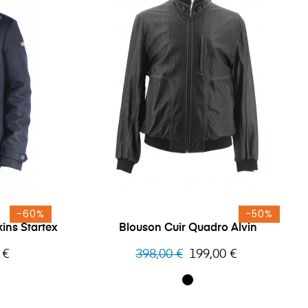
-60%
-50%
ins Startex
Blouson Cuir Quadro Alvin
Prix
Prix
 €
398,00 €
199,00 €
habituel