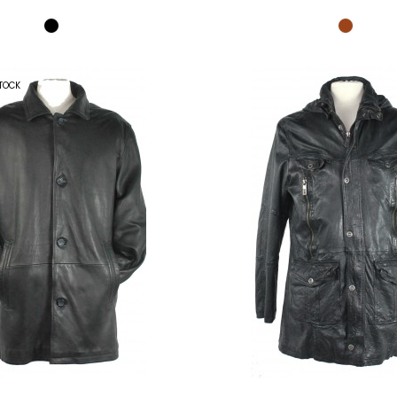
l
habituel
TOCK