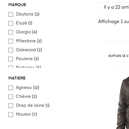
MARQUE
Il y a 22 art
(2)
Daytona
Affichage 1 sur
(1)
Elyzé
(4)
Giorgio
(2)
Milestone
(2)
Oakwood
RUPTURE DE S
(3)
Paulene
(6)
Redskins
(2)
Trapper
MATIÈRE
(12)
Agneau
(2)
Chèvre
(1)
Drap de laine
(7)
Mouton