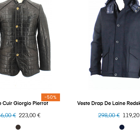
-50%
 Cuir Giorgio Pierrot
Veste Drap De Laine Redsk
x
Prix
Prix
Prix
6,00 €
223,00 €
298,00 €
119,20
bituel
habituel