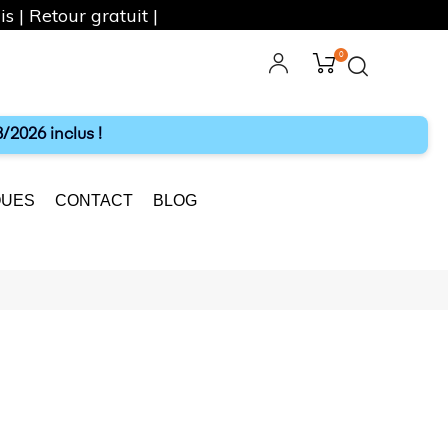
s | Retour gratuit |
0
ebook
Instagram
/2026 inclus !
UES
CONTACT
BLOG