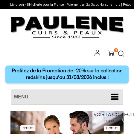
Livraison 48H offerte pour la France | Paiement en 2x 3x ou 4x sans frais | Retour g
0
Profitez de la Promotion de -20% sur la collection
redskins jusqu'au 31/08/2026 inclus !
MENU
VOIR LA COLLECT
CLIQUEZ
FEMME
HOMME