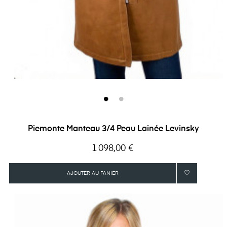
Piemonte Manteau 3/4 Peau Lainée Levinsky
Prix
1 098,00 €
AJOUTER AU PANIER