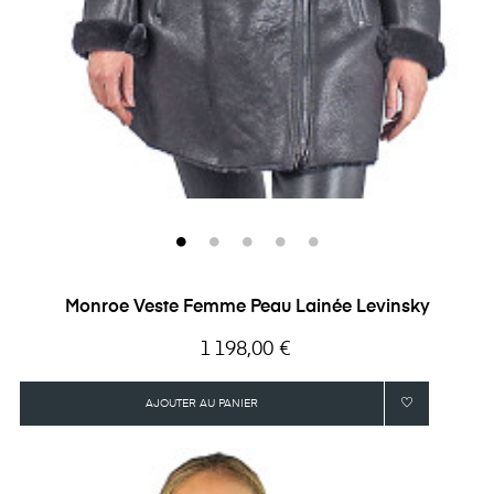
Monroe Veste Femme Peau Lainée Levinsky
Prix
1 198,00 €
AJOUTER AU PANIER