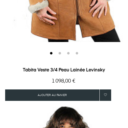
Tabita Veste 3/4 Peau Lainée Levinsky
Prix
1 098,00 €
AJOUTER AU PANIER