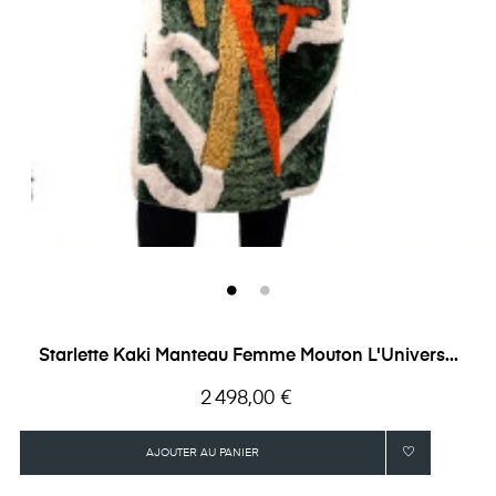
Starlette Kaki Manteau Femme Mouton L'Univers...
Prix
2 498,00 €
AJOUTER AU PANIER