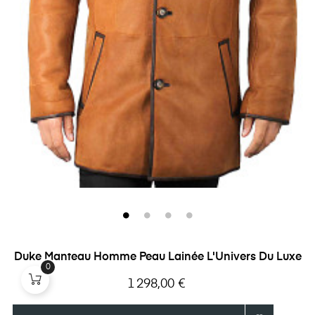
Duke Manteau Homme Peau Lainée L'Univers Du Luxe
0
Prix
1 298,00 €