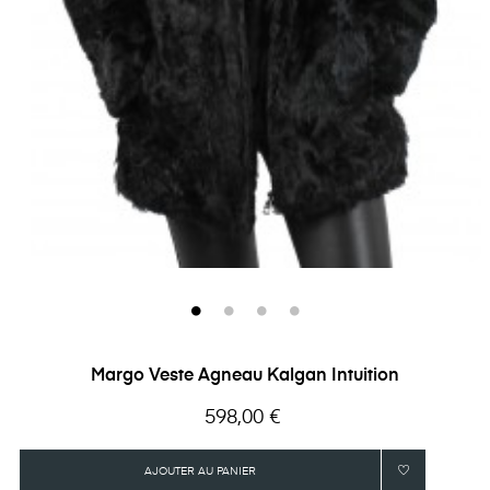
Margo Veste Agneau Kalgan Intuition
Prix
598,00 €
AJOUTER AU PANIER