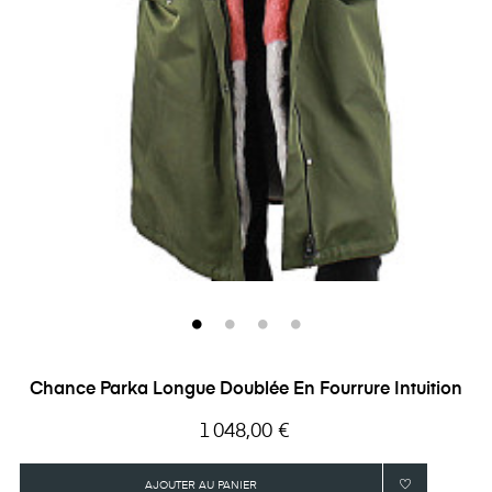
Chance Parka Longue Doublée En Fourrure Intuition
Prix
1 048,00 €
AJOUTER AU PANIER