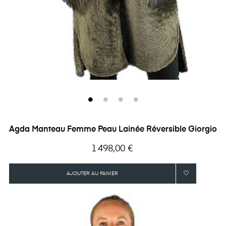
Agda Manteau Femme Peau Lainée Réversible Giorgio
Prix
1 498,00 €
AJOUTER AU PANIER