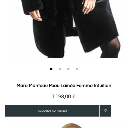
Mara Manteau Peau Lainée Femme Intuition
Prix
1 198,00 €
AJOUTER AU PANIER