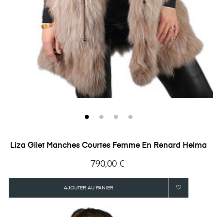
Liza Gilet Manches Courtes Femme En Renard Helma
Prix
790,00 €
AJOUTER AU PANIER