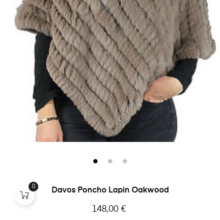
0
Davos Poncho Lapin Oakwood
Prix
148,00 €