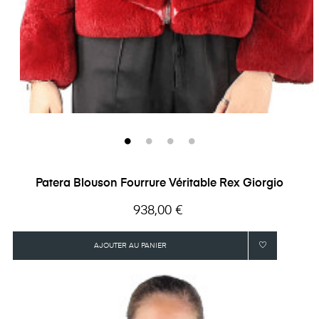
Patera Blouson Fourrure Véritable Rex Giorgio
Prix
938,00 €
AJOUTER AU PANIER