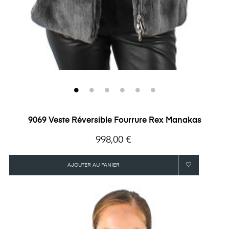
9069 Veste Réversible Fourrure Rex Manakas
Prix
998,00 €
AJOUTER AU PANIER