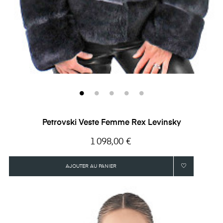
Petrovski Veste Femme Rex Levinsky
Prix
1 098,00 €
AJOUTER AU PANIER