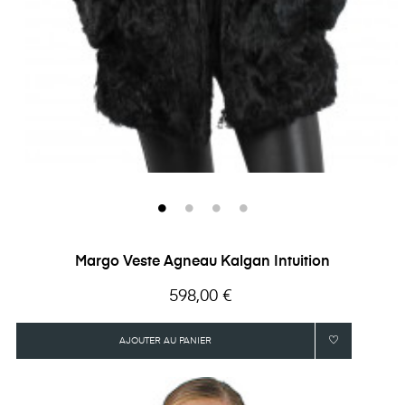
Margo Veste Agneau Kalgan Intuition
Prix
598,00 €
AJOUTER AU PANIER