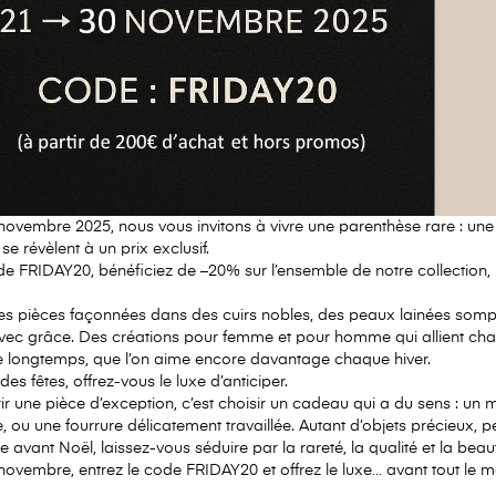
 novembre 2025
, nous vous invitons à vivre une parenthèse rare : une 
se révèlent à un prix exclusif.
ode
FRIDAY20
, bénéficiez de
–20% sur l’ensemble de notre collection
,
es pièces façonnées dans des
cuirs nobles
, des
peaux lainées somp
vec grâce. Des créations pour femme et pour homme qui allient chale
te longtemps, que l’on aime encore davantage chaque hiver.
es fêtes, offrez-vous le luxe d’anticiper.
ffrir une pièce d’exception, c’est choisir un cadeau qui a du sens : u
 ou une fourrure délicatement travaillée. Autant d’objets précieux
 avant Noël, laissez-vous séduire par la rareté, la qualité et la bea
ovembre, entrez le code FRIDAY20 et offrez le luxe… avant tout le 