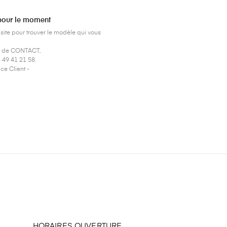
 pour le moment
ite pour trouver le modèle qui vous
re de CONTACT,
49 41 21 58.
ice Client -
HORAIRES OUVERTURE