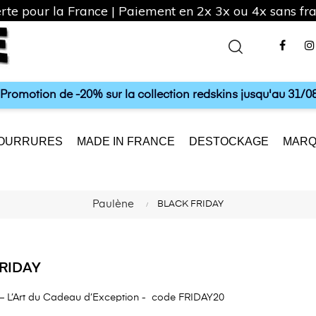
rte pour la France | Paiement en 2x 3x ou 4x sans frai
Fac
a Promotion de -20% sur la collection redskins jusqu'au 31/08
OURRURES
MADE IN FRANCE
DESTOCKAGE
MARQ
Paulène
BLACK FRIDAY
RIDAY
 – L’Art du Cadeau d’Exception -
code FRIDAY20