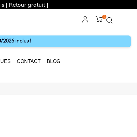
s | Retour gratuit |
0
ebook
Instagram
/2026 inclus !
UES
CONTACT
BLOG