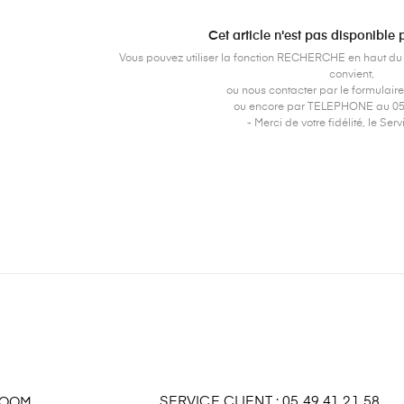
Cet article n'est pas disponible
Vous pouvez utiliser la fonction RECHERCHE en haut du s
convient,
ou nous contacter par le formulai
ou encore par TELEPHONE au 05 
- Merci de votre fidélité, le Serv
SERVICE CLIENT : 05 49 41 21 58
ROOM