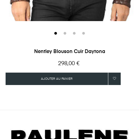
Nentley Blouson Cuir Daytona
Prix
298,00 €
AJOUTER AU PANIER