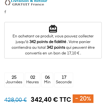
redeem
En achetant ce produit, vous pouvez collecter
jusqu'à
342
points de fidélité
. Votre panier
contiendra au total
342
points
qui peuvent être
convertis en un bon de
17,10 €
.
25
02
06
16
Journées
Heures
Min
Seconde
- 20%
342,40 € TTC
428,00 €