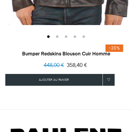
-20%
Bumper Redskins Blouson Cuir Homme
Prix
Prix
448,00 €
358,40 €
habituel
AJOUTER AU PANIER