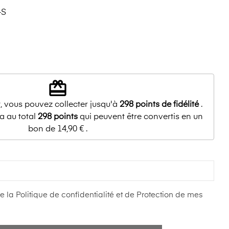
-S
redeem
, vous pouvez collecter jusqu'à
298
points de fidélité
.
a au total
298
points
qui peuvent être convertis en un
bon de
14,90 €
.
 la Politique de confidentialité et de Protection de mes