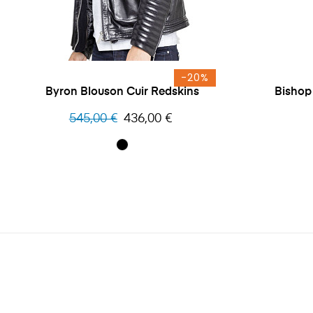
-20%
Byron Blouson Cuir Redskins
Bishop
Prix
Prix
545,00 €
436,00 €
habituel