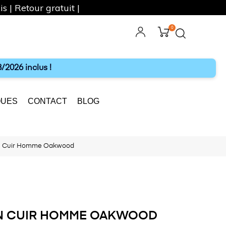
s | Retour gratuit |
0
ebook
Instagram
/2026 inclus !
UES
CONTACT
BLOG
on Cuir Homme Oakwood
N CUIR HOMME OAKWOOD