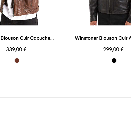
 Blouson Cuir Capuche
Winstoner Blouson Cuir
Daytona
Daytona
Prix
Prix
339,00 €
299,00 €