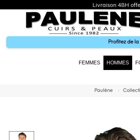
Livraison 48H offe
Profitez de l
FEMMES
HOMMES
F
Paulène
Collec