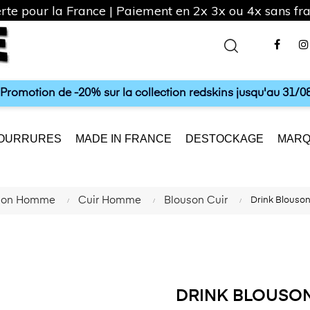
rte pour la France | Paiement en 2x 3x ou 4x sans frai
Fac
a Promotion de -20% sur la collection redskins jusqu'au 31/08
OURRURES
MADE IN FRANCE
DESTOCKAGE
MARQ
tion Homme
Cuir Homme
Blouson Cuir
Drink Blous
DRINK BLOUSO