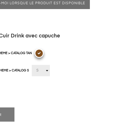
MOI LORSQUE LE PRODUIT EST DISPONIBLE
ir Drink avec capuche
HEME > CATALOG TAN
THEME > CATALOG S
R