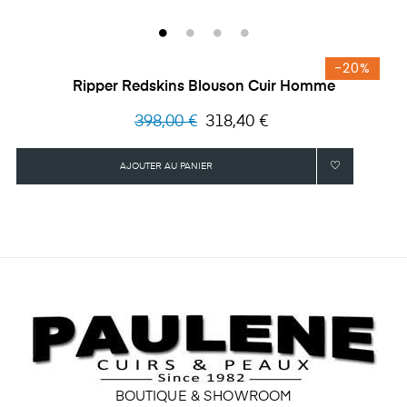
-20%
Ripper Redskins Blouson Cuir Homme
Prix
Prix
398,00 €
318,40 €
habituel
AJOUTER AU PANIER
BOUTIQUE & SHOWROOM