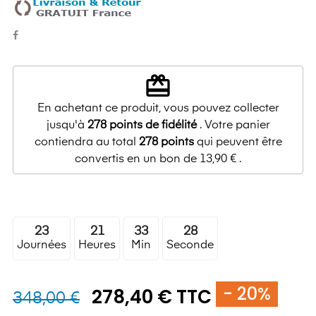
redeem
En achetant ce produit, vous pouvez collecter
jusqu'à
278
points de fidélité
. Votre panier
contiendra au total
278
points
qui peuvent être
convertis en un bon de
13,90 €
.
23
21
33
28
Journées
Heures
Min
Seconde
- 20%
278,40 € TTC
348,00 €