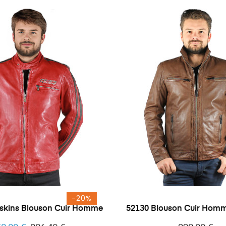
-20%
dskins Blouson Cuir Homme
52130 Blouson Cuir Hom
x
Prix
Prix