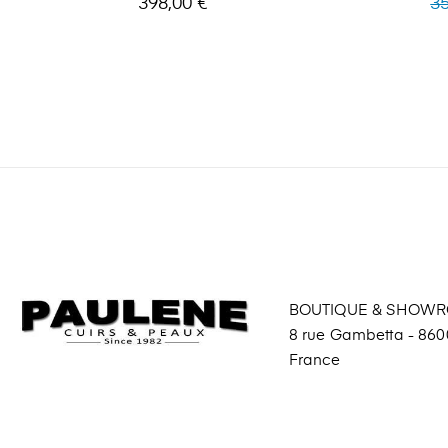
398,00 €
35
ha
BOUTIQUE & SHOW
8 rue Gambetta - 8600
France