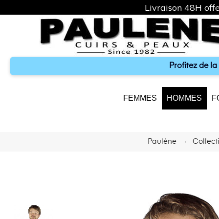
Livraison 48H offe
Profitez de l
FEMMES
HOMMES
F
Paulène
Collec