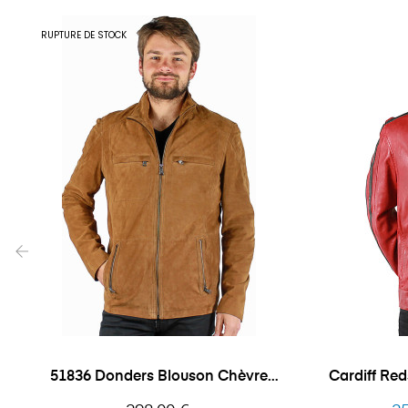
RUPTURE DE STOCK
‹
51836 Donders Blouson Chèvre
Cardiff Re
Velours
Prix
Pri