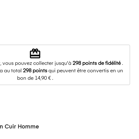
redeem
, vous pouvez collecter jusqu'à
298
points de fidélité
.
a au total
298
points
qui peuvent être convertis en un
bon de
14,90 €
.
on Cuir Homme