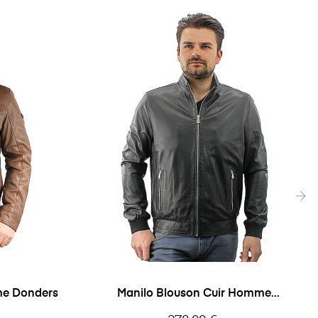
›
me Donders
Manilo Blouson Cuir Homme
Milestone
Prix