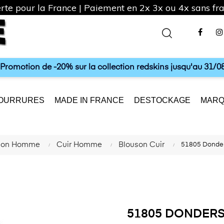
rte pour la France | Paiement en 2x 3x ou 4x sans frai
Fac
a Promotion de -20% sur la collection redskins jusqu'au 31/08
OURRURES
MADE IN FRANCE
DESTOCKAGE
MARQ
tion Homme
Cuir Homme
Blouson Cuir
51805 Donde
51805 DONDER