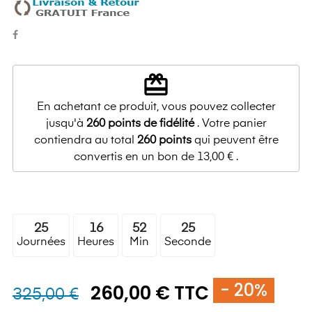
redeem
En achetant ce produit, vous pouvez collecter
jusqu'à
260
points de fidélité
. Votre panier
contiendra au total
260
points
qui peuvent être
convertis en un bon de
13,00 €
.
25
16
52
24
Journées
Heures
Min
Seconde
- 20%
260,00 € TTC
325,00 €