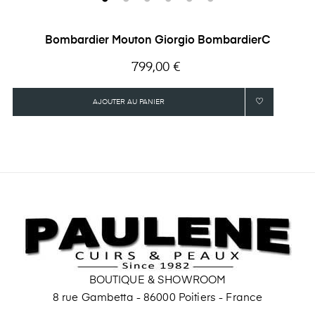
Bombardier Mouton Giorgio BombardierC
Prix
799,00 €
AJOUTER AU PANIER
BOUTIQUE & SHOWROOM
8 rue Gambetta - 86000 Poitiers - France