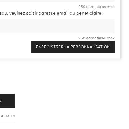
250 caractères max
u, veuillez saisir adresse email du bénéficiaire :
250 caractères max
ENREGISTRER LA PERSONNALISATION
R
SOUHAITS