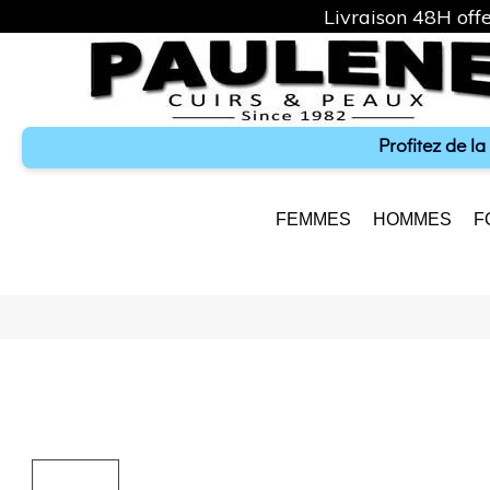
Livraison 48H offe
Profitez de l
FEMMES
HOMMES
F