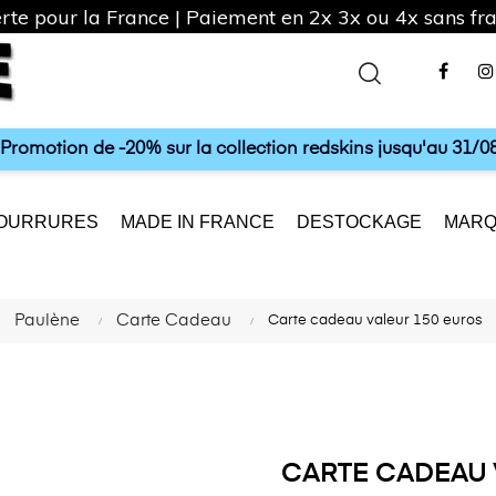
rte pour la France | Paiement en 2x 3x ou 4x sans frai
Fac
a Promotion de -20% sur la collection redskins jusqu'au 31/08
OURRURES
MADE IN FRANCE
DESTOCKAGE
MARQ
Paulène
Carte Cadeau
Carte cadeau valeur 150 euros
CARTE CADEAU 