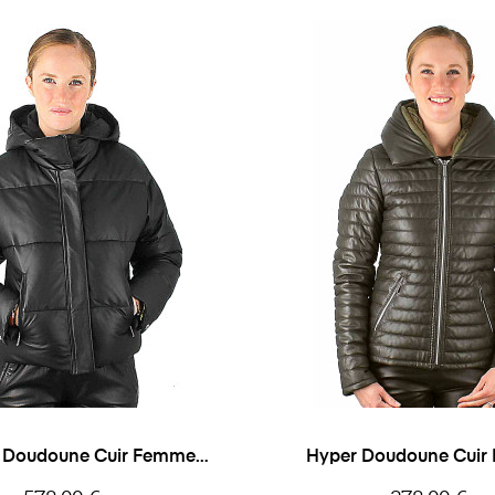
f Doudoune Cuir Femme
Hyper Doudoune Cui
Oakwood
Oakwood
Prix
Prix