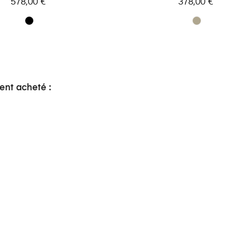
578,00 €
378,00 €
ent acheté :