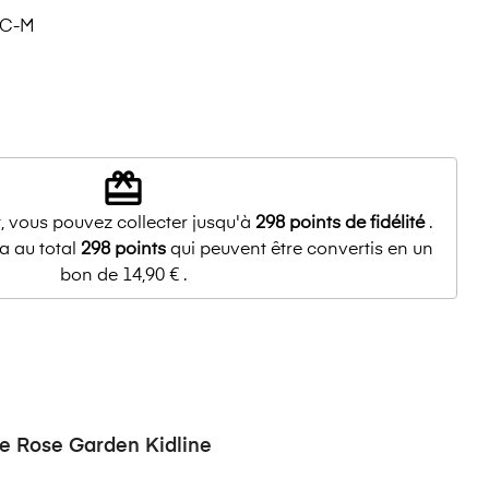
-C-M
redeem
, vous pouvez collecter jusqu'à
298
points de fidélité
.
a au total
298
points
qui peuvent être convertis en un
bon de
14,90 €
.
 Rose Garden Kidline