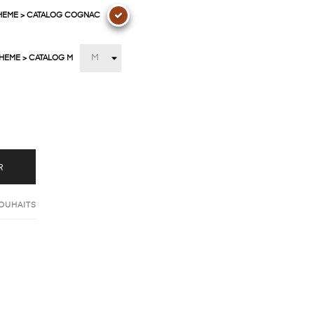
THEME > CATALOG COGNAC
THEME > CATALOG M
R
SOUHAITS