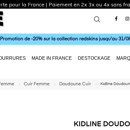
rte pour la France | Paiement en 2x 3x ou 4x sans frai
Fac
a Promotion de -20% sur la collection redskins jusqu'au 31/08
OURRURES
MADE IN FRANCE
DESTOCKAGE
MARQ
 Femme
Cuir Femme
Doudoune Cuir
Kidline Doudou
KIDLINE DOUDO