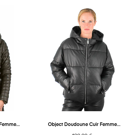
r Femme
Object Doudoune Cuir Femme
Oakwood
Prix