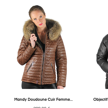
Mandy Doudoune Cuir Femme
Objecti
Oakwood
Prix