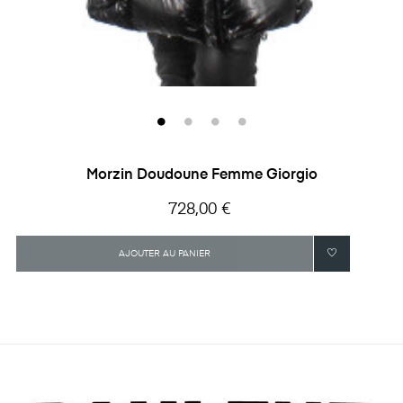
Morzin Doudoune Femme Giorgio
Prix
728,00 €
AJOUTER AU PANIER