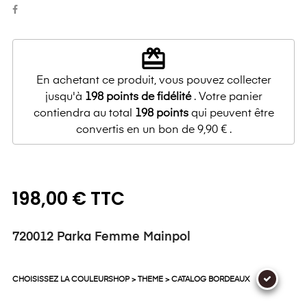
redeem
En achetant ce produit, vous pouvez collecter
jusqu'à
198
points de fidélité
. Votre panier
contiendra au total
198
points
qui peuvent être
convertis en un bon de
9,90 €
.
198,00 € TTC
720012 Parka Femme Mainpol
CHOISISSEZ LA COULEURSHOP > THEME > CATALOG BORDEAUX