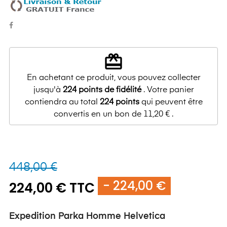
redeem
En achetant ce produit, vous pouvez collecter
jusqu'à
224
points de fidélité
. Votre panier
contiendra au total
224
points
qui peuvent être
convertis en un bon de
11,20 €
.
448,00 €
- 224,00 €
224,00 € TTC
Expedition Parka Homme Helvetica