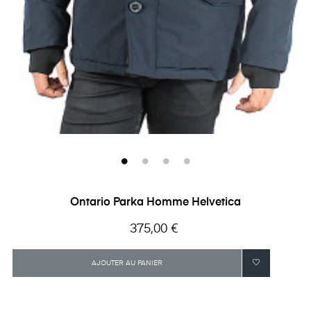
‹
›
Ontario Parka Homme Helvetica
Prix
375,00 €
AJOUTER AU PANIER