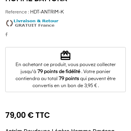
Reference :
HDT-ANTRIM-K
redeem
En achetant ce produit, vous pouvez collecter
jusqu'à
79
points de fidélité
. Votre panier
contiendra au total
79
points
qui peuvent être
convertis en un bon de
3,95 €
.
79,00 € TTC