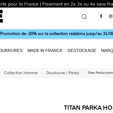
rte pour la France | Paiement en 2x 3x ou 4x sans frai
Fac
a Promotion de -20% sur la collection redskins jusqu'au 31/08
OURRURES
MADE IN FRANCE
DESTOCKAGE
MARQ
Collection Homme
Doudoune / Parka
Titan Parka Ho
TITAN PARKA H