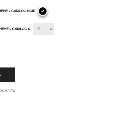
HEME > CATALOG NOIR
THEME > CATALOG S
R
SOUHAITS