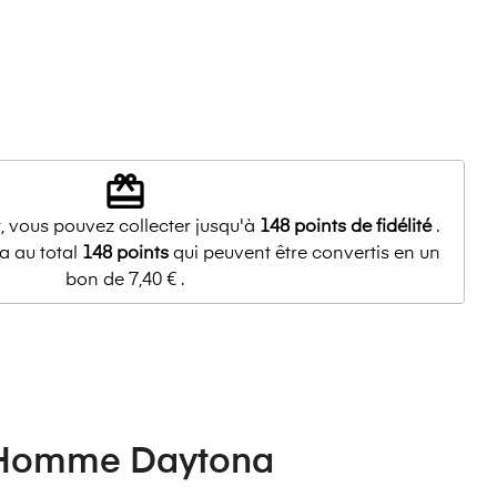
redeem
, vous pouvez collecter jusqu'à
148
points de fidélité
.
a au total
148
points
qui peuvent être convertis en un
bon de
7,40 €
.
a Homme Daytona