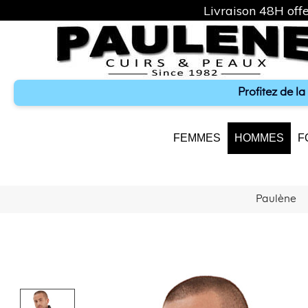
Livraison 48H offe
Profitez de l
FEMMES
HOMMES
F
Paulène