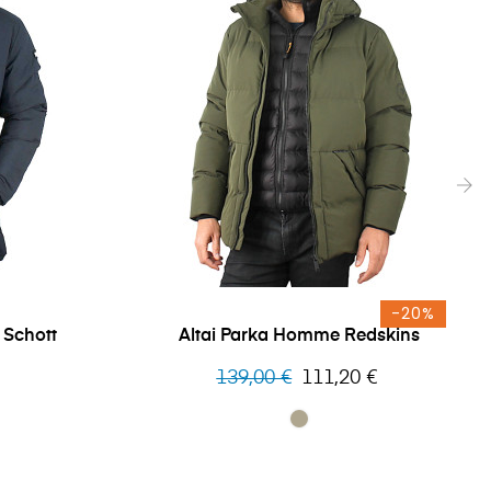
›
-20%
Schott
Altai Parka Homme Redskins
Prix
Prix
139,00 €
111,20 €
habituel