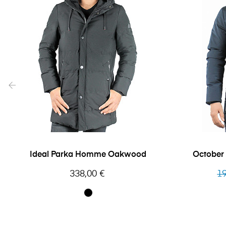
‹
Ideal Parka Homme Oakwood
October
Prix
Pri
338,00 €
19
ha