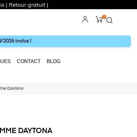
s | Retour gratuit |
0
ebook
Instagram
/2026 inclus !
UES
CONTACT
BLOG
mme Daytona
OMME DAYTONA