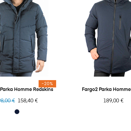
-20%
 Parka Homme Redskins
Fargo2 Parka Homme 
x
Prix
Prix
8,00 €
158,40 €
189,00 €
bituel