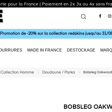
rte pour la France | Paiement en 2x 3x ou 4x sans frai
Fac
a Promotion de -20% sur la collection redskins jusqu'au 31/08
OURRURES
MADE IN FRANCE
DESTOCKAGE
MARQ
Collection Homme
Doudoune / Parka
Bobsleg Oakwood
BOBSLEG OAKW