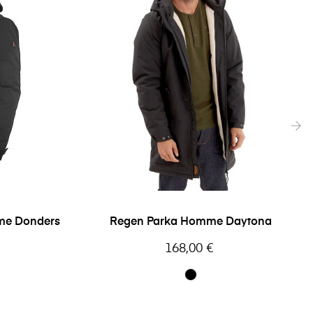
›
me Donders
Regen Parka Homme Daytona
Prix
168,00 €