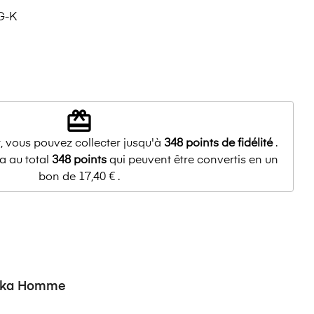
G-K
redeem
, vous pouvez collecter jusqu'à
348
points de fidélité
.
a au total
348
points
qui peuvent être convertis en un
bon de
17,40 €
.
rka Homme