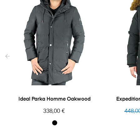
‹
Ideal Parka Homme Oakwood
Expeditio
Prix
Prix
338,00 €
448,0
habitue