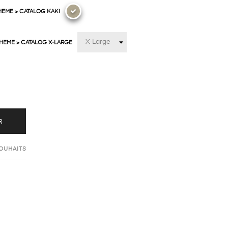
HEME > CATALOG KAKI
THEME > CATALOG X-LARGE
R
SOUHAITS