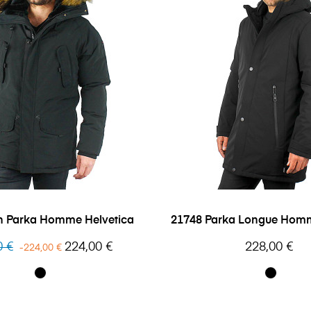
n Parka Homme Helvetica
21748 Parka Longue Hom
Prix
Prix
0 €
224,00 €
228,00 €
-224,00 €
l