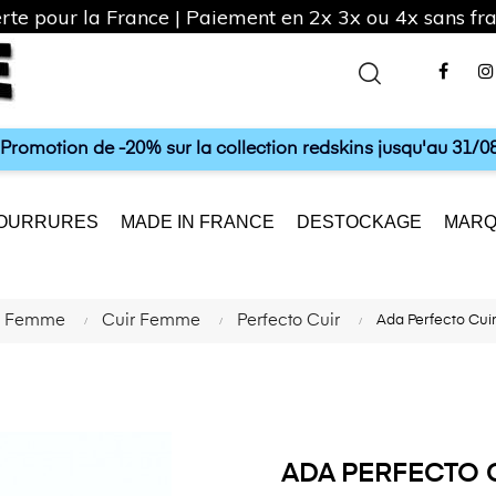
rte pour la France | Paiement en 2x 3x ou 4x sans frai
Fac
a Promotion de -20% sur la collection redskins jusqu'au 31/08
OURRURES
MADE IN FRANCE
DESTOCKAGE
MARQ
on Femme
Cuir Femme
Perfecto Cuir
Ada Perfecto Cu
ADA PERFECTO 