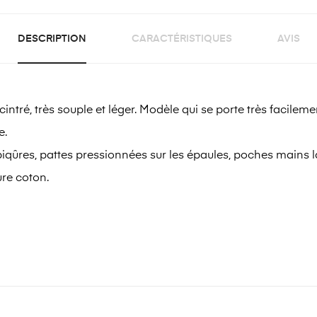
DESCRIPTION
CARACTÉRISTIQUES
AVIS
ntré, très souple et léger. Modèle qui se porte très facilem
e.
iqûres, pattes pressionnées sur les épaules, poches mains la
ure coton.