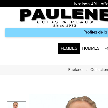
Livraison 48H offe
Profitez de l
FEMMES
HOMMES
F
Paulène
Collecti