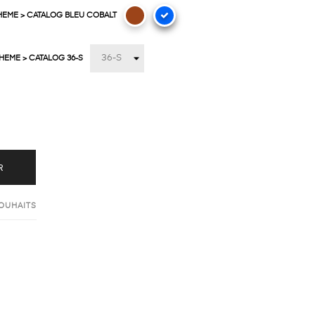
HEME > CATALOG BLEU COBALT
HEME > CATALOG 36-S
R
SOUHAITS