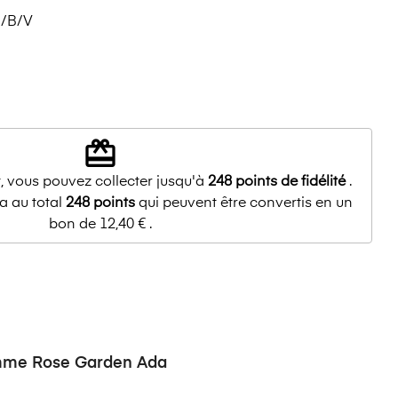
/B/V
redeem
, vous pouvez collecter jusqu'à
248
points de fidélité
.
a au total
248
points
qui peuvent être convertis en un
bon de
12,40 €
.
emme Rose Garden Ada