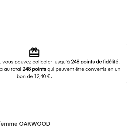
redeem
, vous pouvez collecter jusqu'à
248
points de fidélité
.
a au total
248
points
qui peuvent être convertis en un
bon de
12,40 €
.
uir femme OAKWOOD