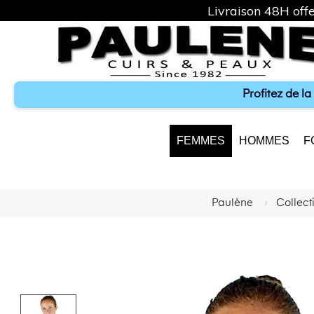
Livraison 48H offe
Profitez de l
FEMMES
HOMMES
F
Paulène
Collec