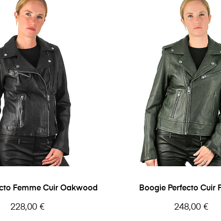
fecto Femme Cuir Oakwood
Boogie Perfecto Cuir
Oakwood
Prix
Prix
228,00 €
248,00 €