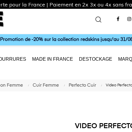
rte pour la France | Paiement en 2x 3x ou 4x sans frai
Fac
a Promotion de -20% sur la collection redskins jusqu'au 31/08
OURRURES
MADE IN FRANCE
DESTOCKAGE
MARQ
tion Femme
Cuir Femme
Perfecto Cuir
Video Perfec
VIDEO PERFEC