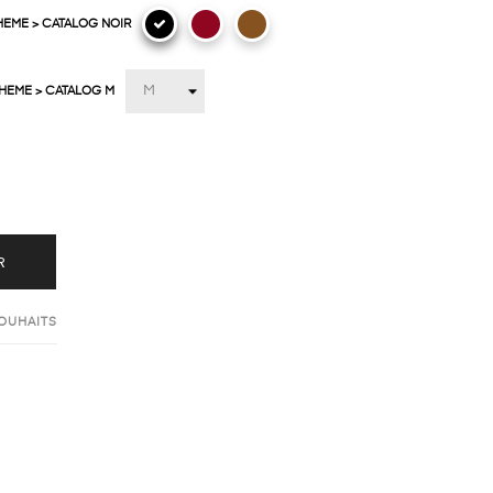
HEME > CATALOG NOIR
THEME > CATALOG M
R
SOUHAITS