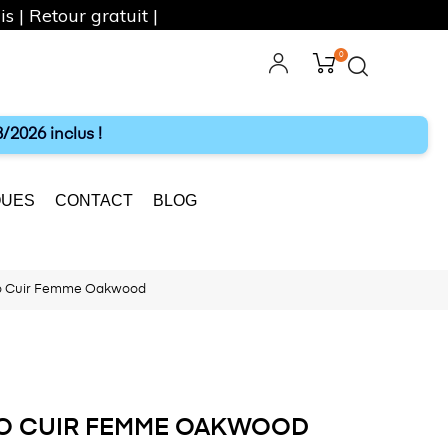
s | Retour gratuit |
0
ebook
Instagram
/2026 inclus !
UES
CONTACT
BLOG
to Cuir Femme Oakwood
TO CUIR FEMME OAKWOOD