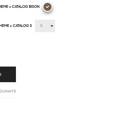
HEME > CATALOG BISON
THEME > CATALOG S
R
SOUHAITS