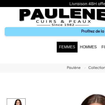
Livraison 48H offe
Profitez de l
FEMMES
HOMMES
F
Paulène
Collecti