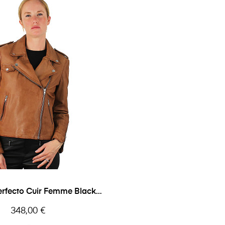
Perfecto Cuir Femme Black
Lines
Prix
348,00 €