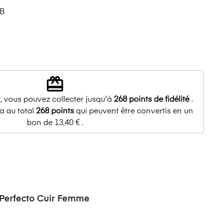
-B
redeem
, vous pouvez collecter jusqu'à
268
points de fidélité
.
a au total
268
points
qui peuvent être convertis en un
bon de
13,40 €
.
Perfecto Cuir Femme