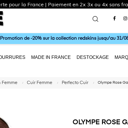
rte pour la France | Paiement en 2x 3x ou 4x sans frai
Fac
a Promotion de -20% sur la collection redskins jusqu'au 31/08
OURRURES
MADE IN FRANCE
DESTOCKAGE
MARQ
on Femme
Cuir Femme
Perfecto Cuir
Olympe Rose Ga
OLYMPE ROSE G