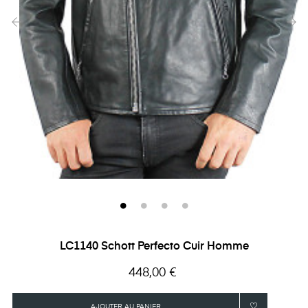
‹
›
LC1140 Schott Perfecto Cuir Homme
Prix
448,00 €
AJOUTER AU PANIER