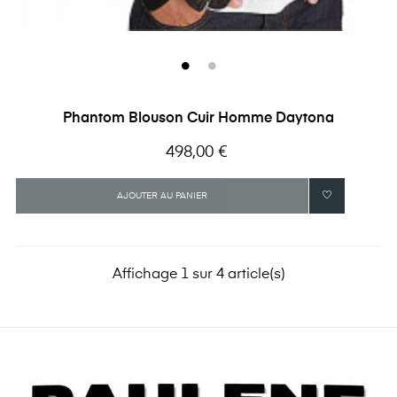
Phantom Blouson Cuir Homme Daytona
Prix
498,00 €
AJOUTER AU PANIER
Affichage 1 sur 4 article(s)