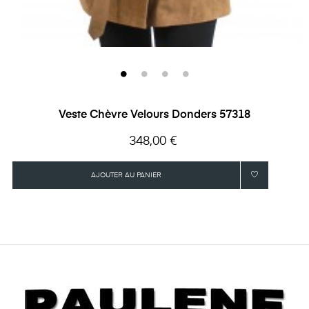
Veste Chèvre Velours Donders 57318
Prix
348,00 €
AJOUTER AU PANIER