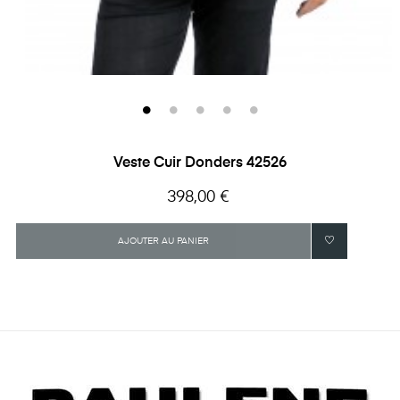
Veste Cuir Donders 42526
Prix
398,00 €
AJOUTER AU PANIER