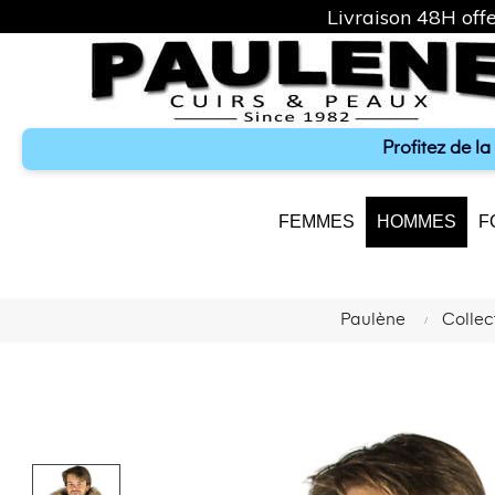
Livraison 48H offe
Profitez de l
FEMMES
HOMMES
F
Paulène
Colle