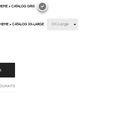
HEME > CATALOG GRIS
THEME > CATALOG XX-LARGE
R
SOUHAITS