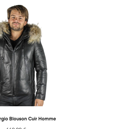
rgio Blouson Cuir Homme
Prix