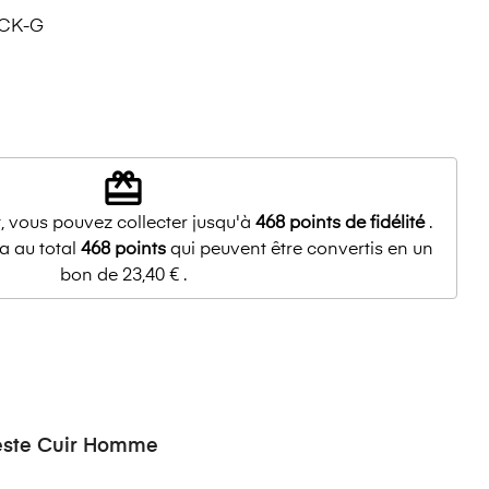
CK-G
redeem
, vous pouvez collecter jusqu'à
468
points de fidélité
.
a au total
468
points
qui peuvent être convertis en un
bon de
23,40 €
.
este Cuir Homme