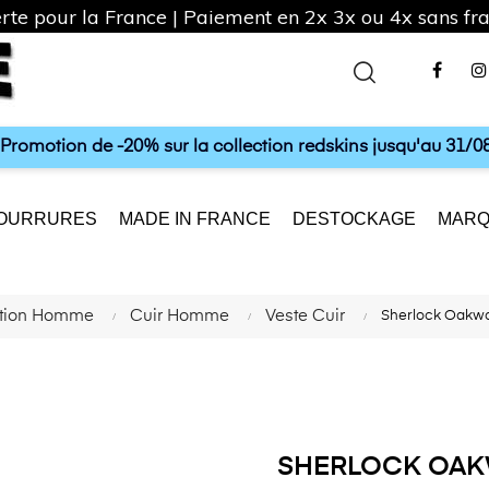
rte pour la France | Paiement en 2x 3x ou 4x sans frai
Fac
a Promotion de -20% sur la collection redskins jusqu'au 31/08
OURRURES
MADE IN FRANCE
DESTOCKAGE
MARQ
ction Homme
Cuir Homme
Veste Cuir
Sherlock Oakw
SHERLOCK OAK