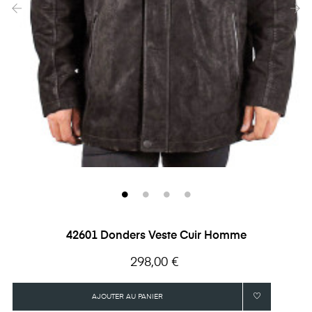
‹
›
42601 Donders Veste Cuir Homme
Prix
298,00 €
AJOUTER AU PANIER