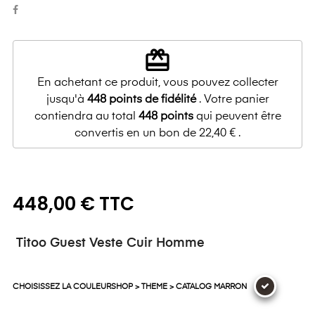
redeem
En achetant ce produit, vous pouvez collecter
jusqu'à
448
points de fidélité
. Votre panier
contiendra au total
448
points
qui peuvent être
convertis en un bon de
22,40 €
.
448,00 € TTC
Titoo Guest Veste Cuir Homme
CHOISISSEZ LA COULEURSHOP > THEME > CATALOG MARRON