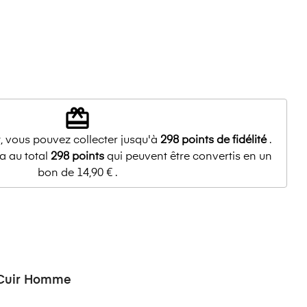
redeem
, vous pouvez collecter jusqu'à
298
points de fidélité
.
a au total
298
points
qui peuvent être convertis en un
bon de
14,90 €
.
 Cuir Homme