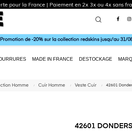
rte pour la France | Paiement en 2x 3x ou 4x sans frai
Fac
a Promotion de -20% sur la collection redskins jusqu'au 31/08
OURRURES
MADE IN FRANCE
DESTOCKAGE
MARQ
ection Homme
Cuir Homme
Veste Cuir
42601 Donder
42601 DONDERS