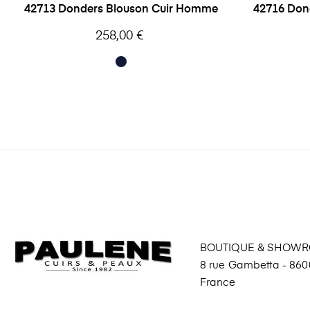
42713 Donders Blouson Cuir Homme
42716 Don
Prix
258,00 €
BOUTIQUE & SHOW
8 rue Gambetta - 8600
France