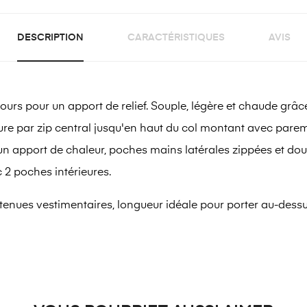
DESCRIPTION
CARACTÉRISTIQUES
AVIS
ours pour un apport de relief. Souple, légère et chaude gr
meture par zip central jusqu'en haut du col montant avec par
r un apport de chaleur, poches mains latérales zippées et do
 2 poches intérieures.
 tenues vestimentaires, longueur idéale pour porter au-dess