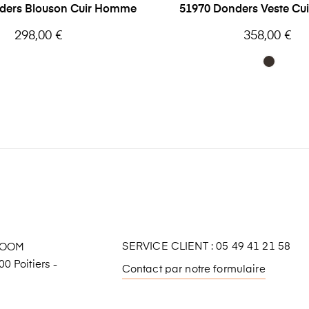
ders Blouson Cuir Homme
51970 Donders Veste C
Prix
Prix
298,00 €
358,00 €
SERVICE CLIENT : 05 49 41 21 58
ROOM
0 Poitiers -
Contact par notre formulaire