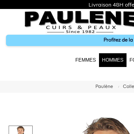
Livraison 48H offe
Profitez de l
FEMMES
HOMMES
F
Paulène
Coll