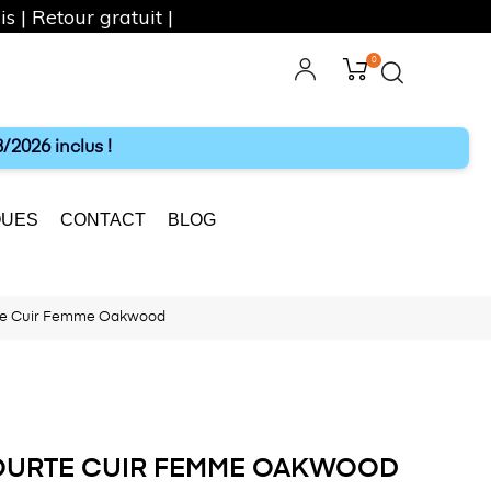
s | Retour gratuit |
0
ebook
Instagram
/2026 inclus !
UES
CONTACT
BLOG
rte Cuir Femme Oakwood
COURTE CUIR FEMME OAKWOOD