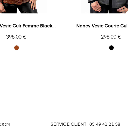
 Veste Cuir Femme Black
Nancy Veste Courte Cu
Lines
Oakwood
Prix
Prix
398,00 €
298,00 €
SERVICE CLIENT : 05 49 41 21 58
ROOM