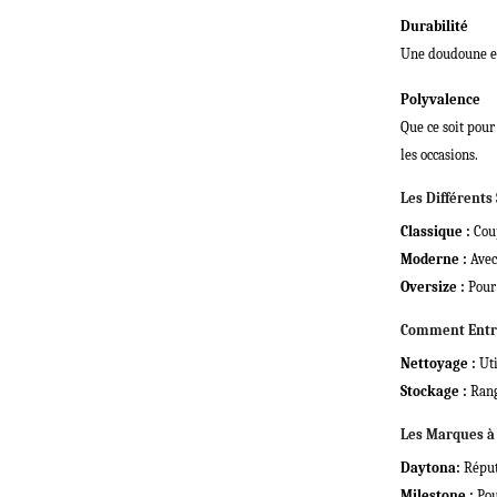
Durabilité
Une doudoune en 
Polyvalence
Que ce soit pour
les occasions.
Les Différents 
Classique :
Coup
Moderne :
Avec
Oversize :
Pour 
Comment Entre
Nettoyage :
Uti
Stockage :
Range
Les Marques à
Daytona
:
Réputé
Milestone
:
Pou