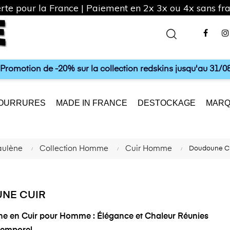
rte pour la France | Paiement en 2x 3x ou 4x sans frai
Fac
a Promotion de -20% sur la collection redskins jusqu'au 31/08
OURRURES
MADE IN FRANCE
DESTOCKAGE
MARQ
aulène
Collection Homme
Cuir Homme
Doudoune C
NE CUIR
e en Cuir pour Homme : Élégance et Chaleur Réunies