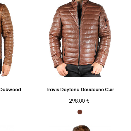
r Oakwood
Travis Daytona Doudoune Cuir
Homme
Prix
298,00 €