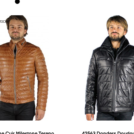
TOCK
e Cuir Milestone Tereno
42563 Donders Doudou