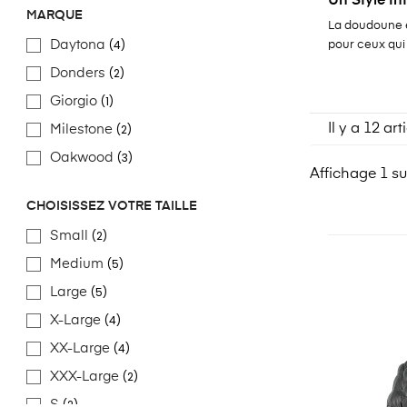
Un Style In
MARQUE
La doudoune en
(4)
Daytona
pour ceux qui 
(2)
Donders
(1)
Giorgio
Il y a 12 art
(2)
Milestone
(3)
Oakwood
Affichage 1 sur
CHOISISSEZ VOTRE TAILLE
(2)
Small
(5)
Medium
(5)
Large
(4)
X-Large
(4)
XX-Large
(2)
XXX-Large
(2)
S