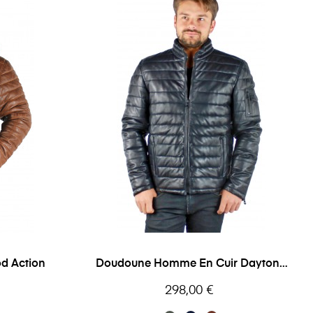
d Action
Doudoune Homme En Cuir Daytona
Travis
Prix
298,00 €