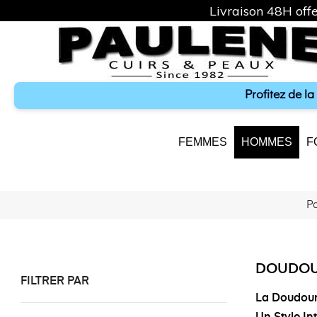
Livraison 48H offe
Profitez de l
FEMMES
HOMMES
F
P
DOUDOU
FILTRER PAR
La Doudoun