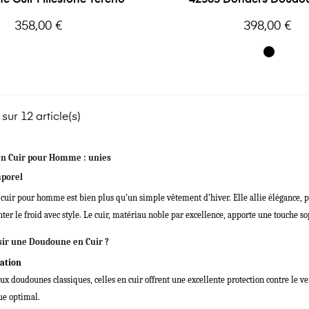
Homme
Prix
Prix
358,00 €
398,00 €
sur 12 article(s)
n Cuir pour Homme : unies
mporel
uir pour homme est bien plus qu’un simple vêtement d’hiver. Elle allie élégance, pr
nter le froid avec style. Le cuir, matériau noble par excellence, apporte une touche so
sir une Doudoune en Cuir ?
lation
x doudounes classiques, celles en cuir offrent une excellente protection contre le ven
ue optimal.