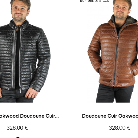
RUPTURE DE STOCK
 Doudoune Cuir
Doudoune Cuir Oakwoo
Homme
Prix
Prix
328,00 €
328,00 €