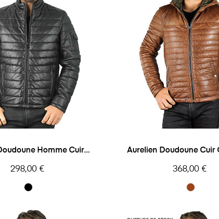
 Doudoune Homme Cuir
Aurelien Doudoune Cui
Daytona
Prix
Prix
298,00 €
368,00 €