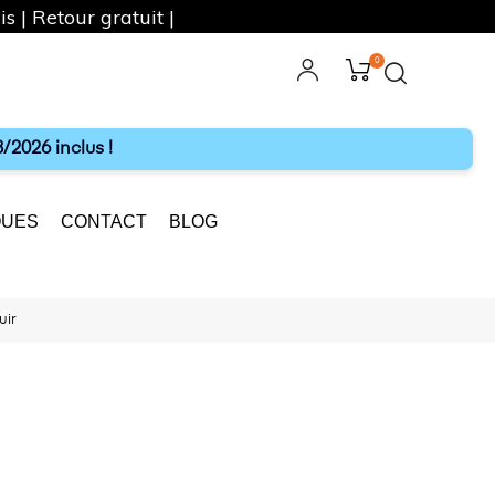
s | Retour gratuit |
0
ebook
Instagram
/2026 inclus !
UES
CONTACT
BLOG
uir