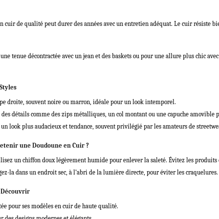
cuir de qualité peut durer des années avec un entretien adéquat. Le cuir résiste bie
 une tenue décontractée avec un jean et des baskets ou pour une allure plus chic avec
Styles
e droite, souvent noire ou marron, idéale pour un look intemporel.
 des détails comme des zips métalliques, un col montant ou une capuche amovible p
un look plus audacieux et tendance, souvent privilégié par les amateurs de streetwe
tenir une Doudoune en Cuir ?
lisez un chiffon doux légèrement humide pour enlever la saleté. Évitez les produits 
z-la dans un endroit sec, à l’abri de la lumière directe, pour éviter les craquelures.
 Découvrir
e pour ses modèles en cuir de haute qualité.
r des designs modernes et élégants.