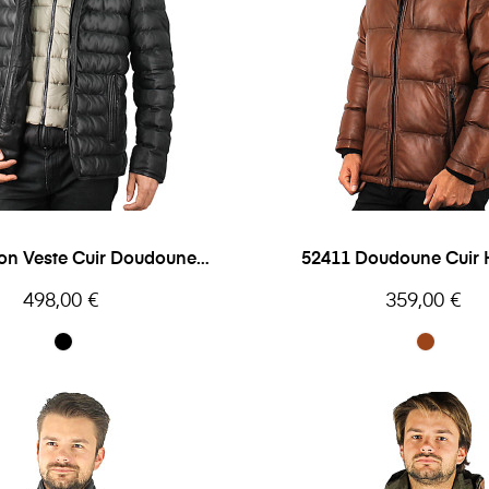
n Veste Cuir Doudoune
52411 Doudoune Cui
omme Milestone
Donders
Prix
Prix
498,00 €
359,00 €