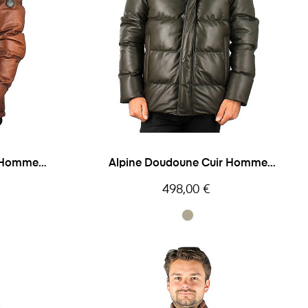
r Homme
Alpine Doudoune Cuir Homme
Daytona
Prix
498,00 €