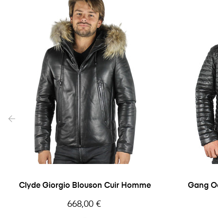
‹
Clyde Giorgio Blouson Cuir Homme
Gang Oakwood
Prix
668,00 €