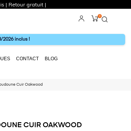
s | Retour gratuit |
0
ebook
Instagram
/2026 inclus !
UES
CONTACT
BLOG
Doudoune Cuir Oakwood
DOUNE CUIR OAKWOOD