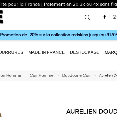
rte pour la France | Paiement en 2x 3x ou 4x sans frai
Fac
a Promotion de -20% sur la collection redskins jusqu'au 31/08
OURRURES
MADE IN FRANCE
DESTOCKAGE
MARQ
tion Homme
Cuir Homme
Doudoune Cuir
Aurelien 
AURELIEN DOU