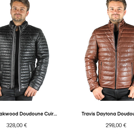
 Doudoune Cuir
Travis Daytona Doudou
Homme
Homme
Prix
Prix
328,00 €
298,00 €