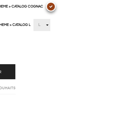
THEME > CATALOG COGNAC
THEME > CATALOG L
R
SOUHAITS