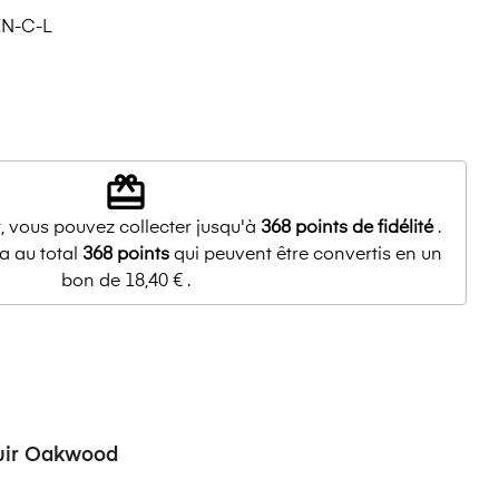
N-C-L
redeem
, vous pouvez collecter jusqu'à
368
points de fidélité
.
a au total
368
points
qui peuvent être convertis en un
bon de
18,40 €
.
uir Oakwood