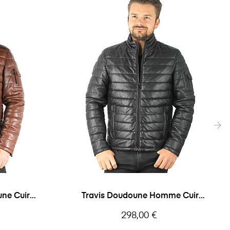
›
ne Cuir
Travis Doudoune Homme Cuir
Daytona
Prix
298,00 €