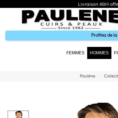
Livraison 48H offe
Profitez de l
FEMMES
HOMMES
F
Paulène
Collec