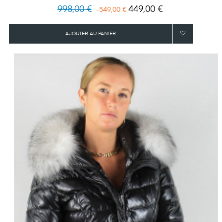
Prix
Prix
998,00 €
449,00 €
-549,00 €
habituel
AJOUTER AU PANIER