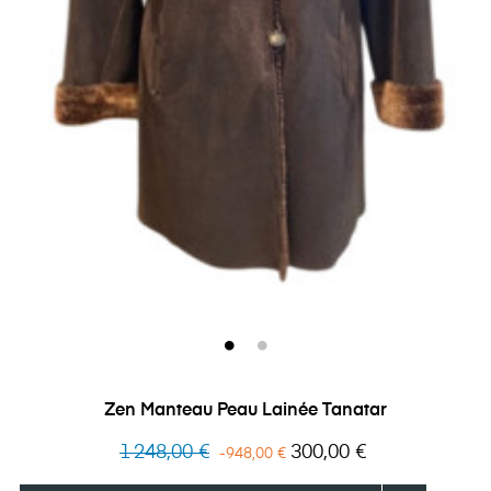
Zen Manteau Peau Lainée Tanatar
Prix
Prix
1 248,00 €
300,00 €
-948,00 €
habituel