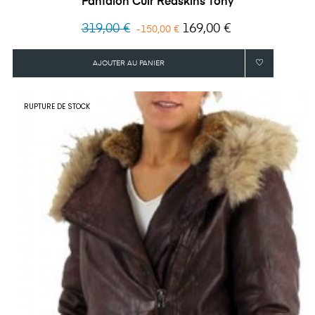
Pantalon Cuir Redskins Tony
Prix
Prix
319,00 €
169,00 €
-150,00 €
habituel
AJOUTER AU PANIER
RUPTURE DE STOCK