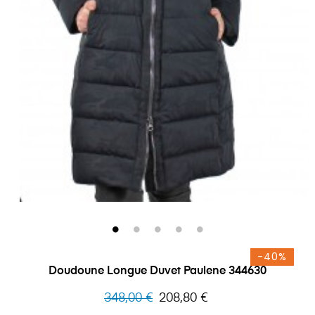
-40%
Doudoune Longue Duvet Paulene 344630
Prix
Prix
348,00 €
208,80 €
habituel