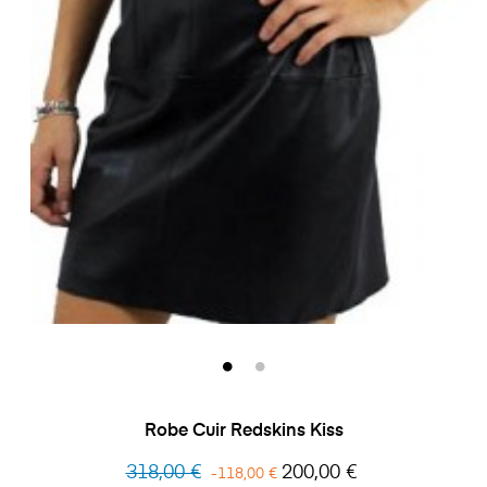
Robe Cuir Redskins Kiss
Prix
Prix
318,00 €
200,00 €
-118,00 €