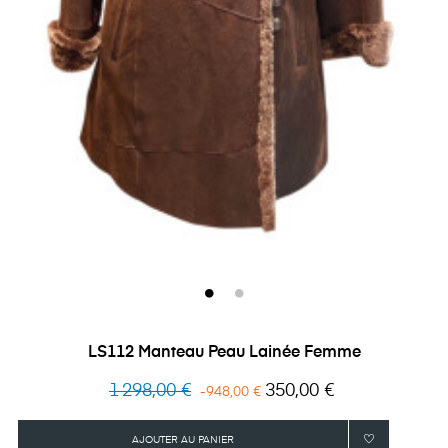
LS112 Manteau Peau Lainée Femme
Prix
Prix
1 298,00 €
350,00 €
-948,00 €
habituel
AJOUTER AU PANIER