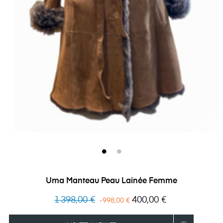
Uma Manteau Peau Lainée Femme
Prix
Prix
1 398,00 €
400,00 €
-998,00 €
habituel