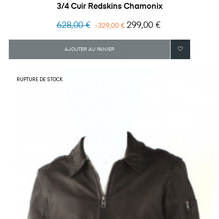
3/4 Cuir Redskins Chamonix
Prix
Prix
628,00 €
299,00 €
-329,00 €
habituel
AJOUTER AU PANIER
RUPTURE DE STOCK