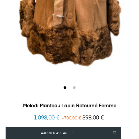
Melodi Manteau Lapin Retourné Femme
Prix
Prix
1 098,00 €
398,00 €
-700,00 €
habituel
AJOUTER AU PANIER