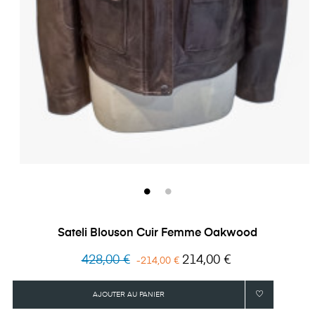
Sateli Blouson Cuir Femme Oakwood
Prix
Prix
428,00 €
214,00 €
-214,00 €
habituel
AJOUTER AU PANIER