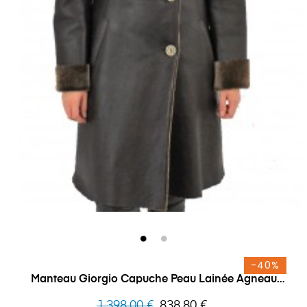
-40%
Manteau Giorgio Capuche Peau Lainée Agneau
Connie
Prix
Prix
1 398,00 €
838,80 €