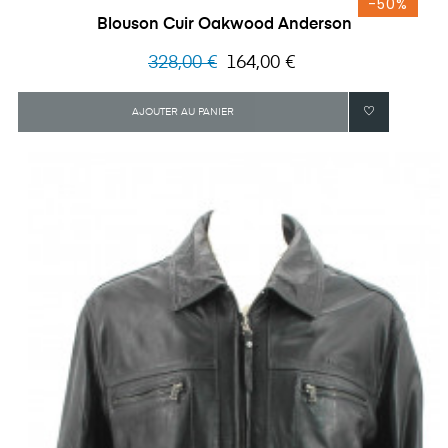
-50%
Blouson Cuir Oakwood Anderson
Prix
Prix
328,00 €
164,00 €
habituel
AJOUTER AU PANIER