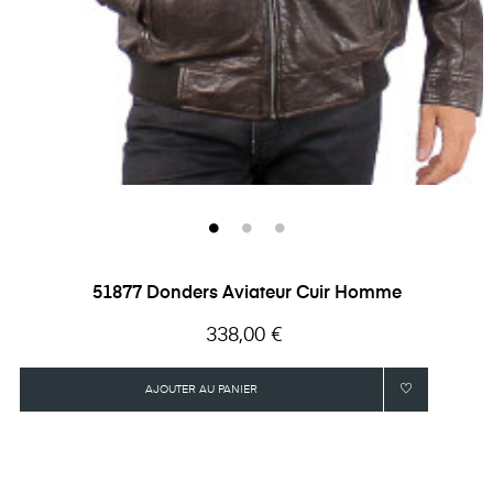
51877 Donders Aviateur Cuir Homme
Prix
338,00 €
AJOUTER AU PANIER