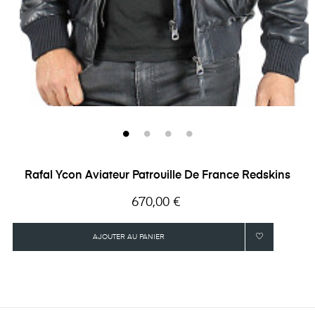
Rafal Ycon Aviateur Patrouille De France Redskins
Prix
670,00 €
AJOUTER AU PANIER