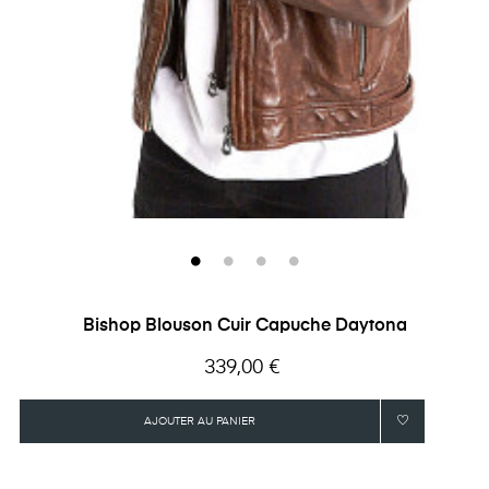
‹
›
Bishop Blouson Cuir Capuche Daytona
Prix
339,00 €
AJOUTER AU PANIER