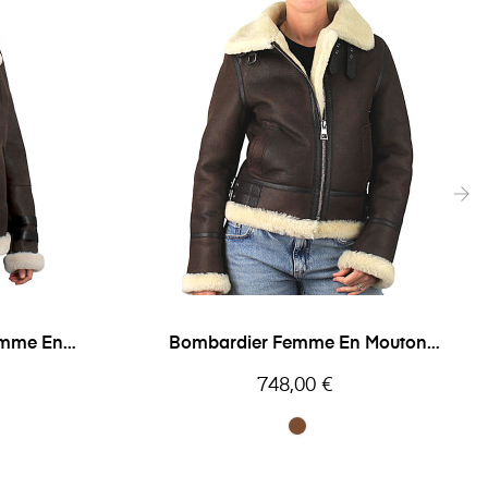
›
emme En
Bombardier Femme En Mouton
u...
Giorgio Bombardier
Prix
748,00 €