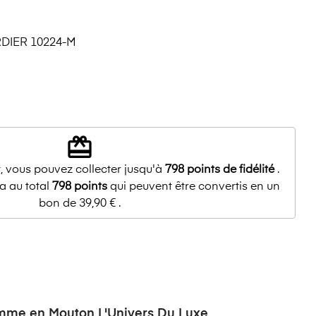
IER 10224-M
redeem
, vous pouvez collecter jusqu'à
798
points de fidélité
.
a au total
798
points
qui peuvent être convertis en un
bon de
39,90 €
.
mme en Mouton L'Univers Du Luxe