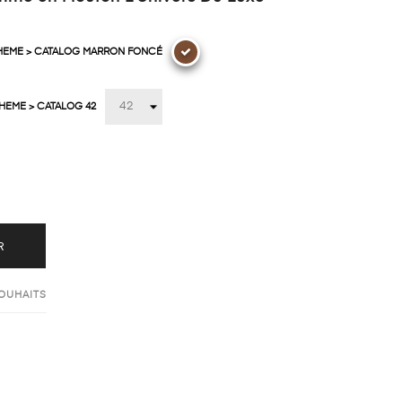
THEME > CATALOG MARRON FONCÉ
THEME > CATALOG 42
R
SOUHAITS