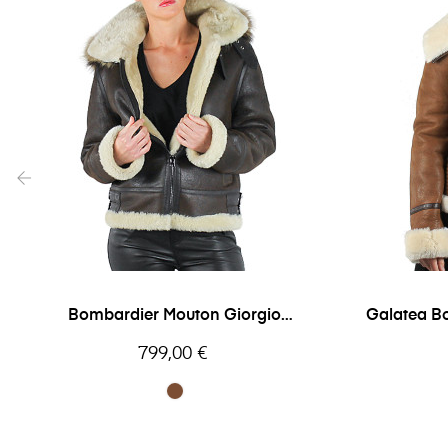
‹
Bombardier Mouton Giorgio
Galatea B
BombardierC
Prix
799,00 €