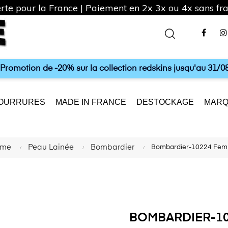
rte pour la France | Paiement en 2x 3x ou 4x sans frai
Fac
a Promotion de -20% sur la collection redskins jusqu'au 31/08
OURRURES
MADE IN FRANCE
DESTOCKAGE
MARQ
mme
Peau Lainée
Bombardier
Bombardier-10224 Femm
BOMBARDIER-10