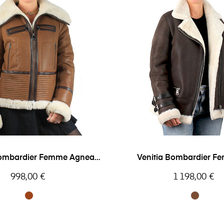
ombardier Femme Agneau
Venitia Bombardier F
Shearling...
Mouton L'Univers D
Prix
Prix
998,00 €
1 198,00 €