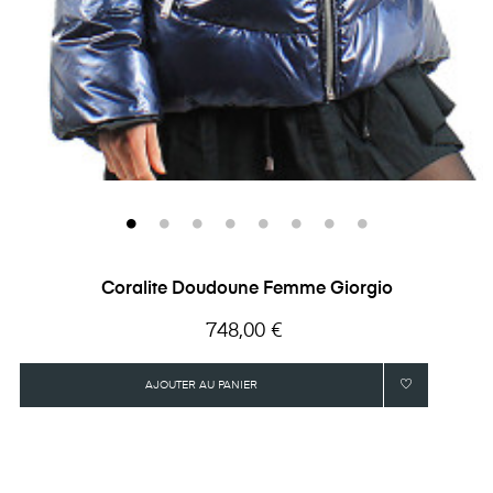
Coralite Doudoune Femme Giorgio
Prix
748,00 €
AJOUTER AU PANIER