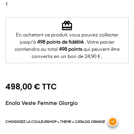
redeem
En achetant ce produit, vous pouvez collecter
jusqu'à
498
points de fidélité
. Votre panier
contiendra au total
498
points
qui peuvent être
convertis en un bon de
24,90 €
.
498,00 € TTC
Enola Veste Femme Giorgio
CHOISISSEZ LA COULEURSHOP > THEME > CATALOG ORANGE