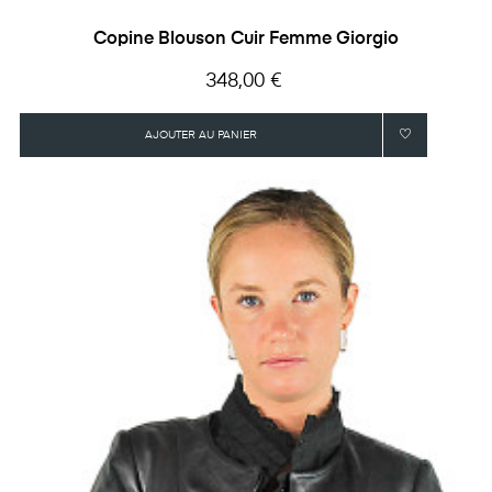
Copine Blouson Cuir Femme Giorgio
Prix
348,00 €
AJOUTER AU PANIER