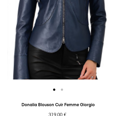
Donalia Blouson Cuir Femme Giorgio
Prix
319,00 €