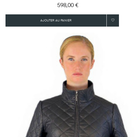
Prix
598,00 €
AJOUTER AU PANIER