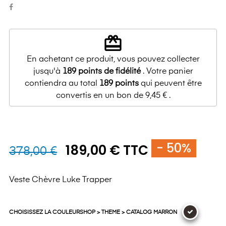
redeem
En achetant ce produit, vous pouvez collecter
jusqu'à
189
points de fidélité
. Votre panier
contiendra au total
189
points
qui peuvent être
convertis en un bon de
9,45 €
.
- 50%
189,00 € TTC
378,00 €
Veste Chèvre Luke Trapper
CHOISISSEZ LA COULEURSHOP > THEME > CATALOG MARRON