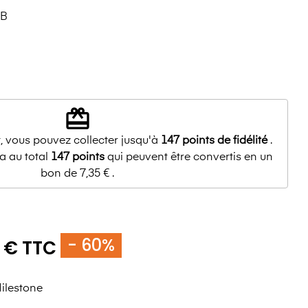
-B
redeem
, vous pouvez collecter jusqu'à
147
points de fidélité
.
a au total
147
points
qui peuvent être convertis en un
bon de
7,35 €
.
- 60%
 € TTC
ilestone