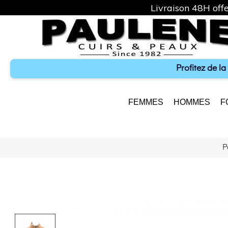
Livraison 48H offe
Profitez de l
FEMMES
HOMMES
F
P