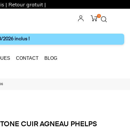
s | Retour gratuit |
0
ebook
Instagram
/2026 inclus !
UES
CONTACT
BLOG
ps
TONE CUIR AGNEAU PHELPS