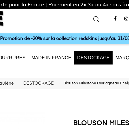
rte pour la France | Paiement en 2x 3x ou 4x sans frai
Fac
a Promotion de -20% sur la collection redskins jusqu'au 31/08
OURRURES
MADE IN FRANCE
DESTOCKAGE
MARQ
aulène
DESTOCKAGE
Blouson Milestone Cuir agneau Phel
BLOUSON MILES