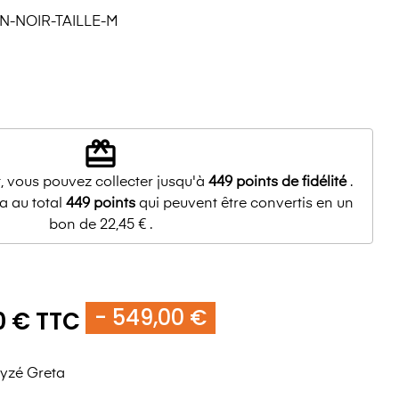
N-NOIR-TAILLE-M
redeem
, vous pouvez collecter jusqu'à
449
points de fidélité
.
a au total
449
points
qui peuvent être convertis en un
bon de
22,45 €
.
- 549,00 €
0 € TTC
lyzé Greta