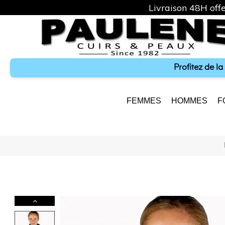
Livraison 48H offe
Profitez de l
FEMMES
HOMMES
F