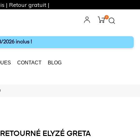
s | Retour gratuit |
0
ebook
Instagram
/2026 inclus !
UES
CONTACT
BLOG
a
RETOURNÉ ELYZÉ GRETA