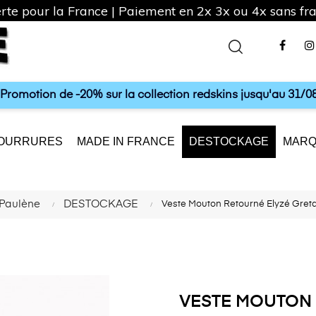
rte pour la France | Paiement en 2x 3x ou 4x sans frai
Fac
a Promotion de -20% sur la collection redskins jusqu'au 31/08
OURRURES
MADE IN FRANCE
DESTOCKAGE
MARQ
Paulène
DESTOCKAGE
Veste Mouton Retourné Elyzé Gret
VESTE MOUTON 