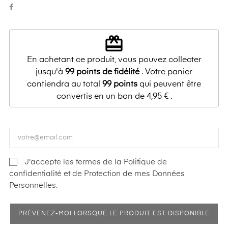
redeem
En achetant ce produit, vous pouvez collecter
jusqu'à
99
points de fidélité
. Votre panier
contiendra au total
99
points
qui peuvent être
convertis en un bon de
4,95 €
.
J'accepte les termes de la Politique de
confidentialité et de Protection de mes Données
Personnelles.
PRÉVENEZ-MOI LORSQUE LE PRODUIT EST DISPONIBLE