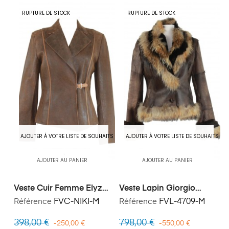
RUPTURE DE STOCK
RUPTURE DE STOCK
AJOUTER À VOTRE LISTE DE SOUHAITS
AJOUTER À VOTRE LISTE DE SOUHAITS
AJOUTER AU PANIER
AJOUTER AU PANIER
Veste Cuir Femme Elyzé
Veste Lapin Giorgio
Niki
4709
Référence
FVC-NIKI-M
Référence
FVL-4709-M
398,00 €
798,00 €
-250,00 €
-550,00 €