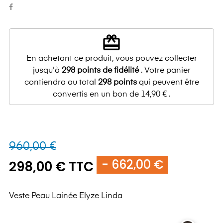
redeem
En achetant ce produit, vous pouvez collecter
jusqu'à
298
points de fidélité
. Votre panier
contiendra au total
298
points
qui peuvent être
convertis en un bon de
14,90 €
.
960,00 €
- 662,00 €
298,00 € TTC
Veste Peau Lainée Elyze Linda