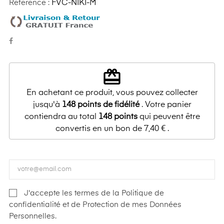
Reference :
FVC-NIKI-M
redeem
En achetant ce produit, vous pouvez collecter
jusqu'à
148
points de fidélité
. Votre panier
contiendra au total
148
points
qui peuvent être
convertis en un bon de
7,40 €
.
J'accepte les termes de la Politique de
confidentialité et de Protection de mes Données
Personnelles.