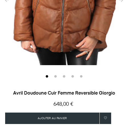
‹
›
Avril Doudoune Cuir Femme Reversible Giorgio
Prix
648,00 €
AJOUTER AU PANIER