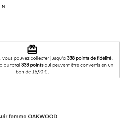
-N
redeem
, vous pouvez collecter jusqu'à
338
points de fidélité
.
a au total
338
points
qui peuvent être convertis en un
bon de
16,90 €
.
 cuir femme OAKWOOD