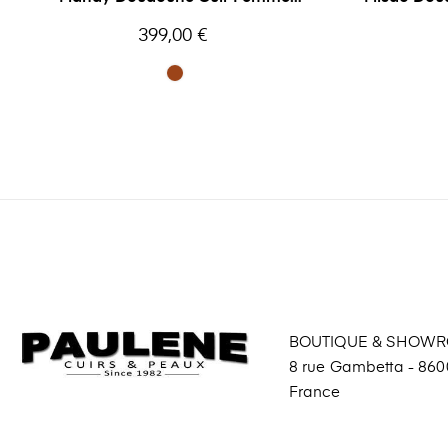
Oakwood
Prix
399,00 €
BOUTIQUE & SHOW
8 rue Gambetta - 8600
France