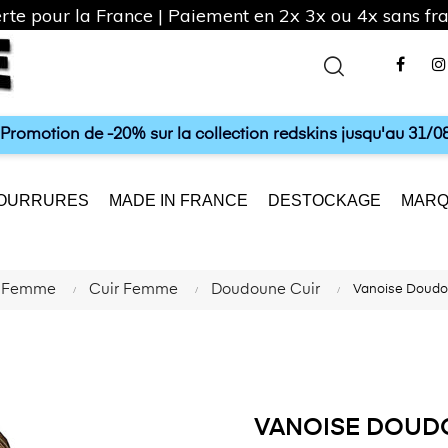
rte pour la France | Paiement en 2x 3x ou 4x sans frai
Fac
a Promotion de -20% sur la collection redskins jusqu'au 31/08
OURRURES
MADE IN FRANCE
DESTOCKAGE
MARQ
n Femme
Cuir Femme
Doudoune Cuir
Vanoise Doud
VANOISE DOUD