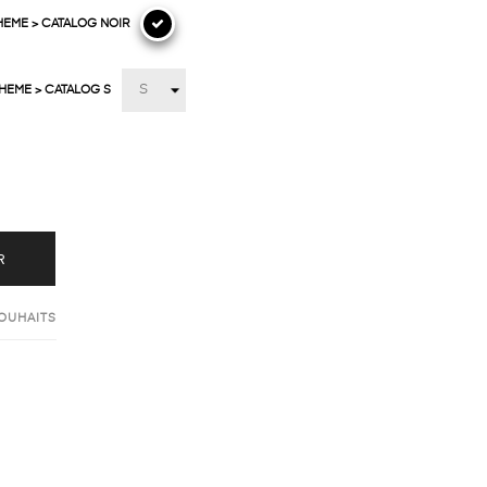
HEME > CATALOG NOIR
THEME > CATALOG S
R
SOUHAITS