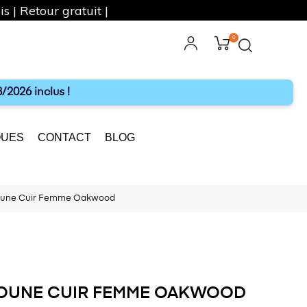
s | Retour gratuit |
0
ebook
Instagram
/2026 inclus !
UES
CONTACT
BLOG
oune Cuir Femme Oakwood
OUNE CUIR FEMME OAKWOOD