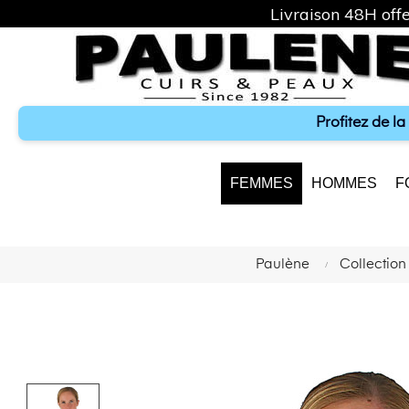
Livraison 48H offe
Profitez de l
FEMMES
HOMMES
F
Paulène
Collectio