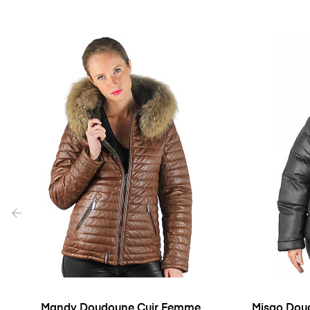
‹
Mandy Doudoune Cuir Femme
Misao Dou