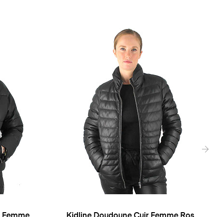
›
ir Femme
Kidline Doudoune Cuir Femme Rose