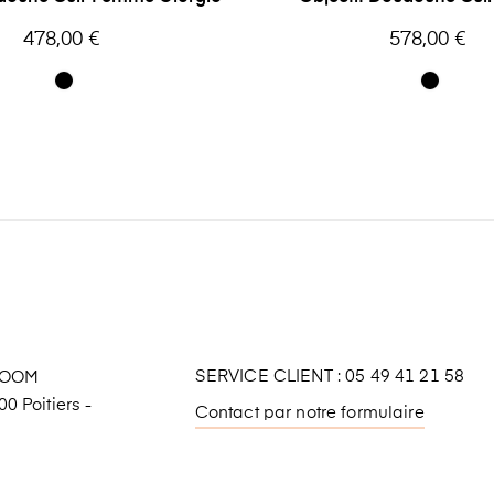
Oakwood
Prix
Prix
478,00 €
578,00 €
SERVICE CLIENT : 05 49 41 21 58
ROOM
0 Poitiers -
Contact par notre formulaire