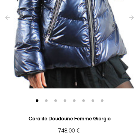
‹
›
Coralite Doudoune Femme Giorgio
Prix
748,00 €