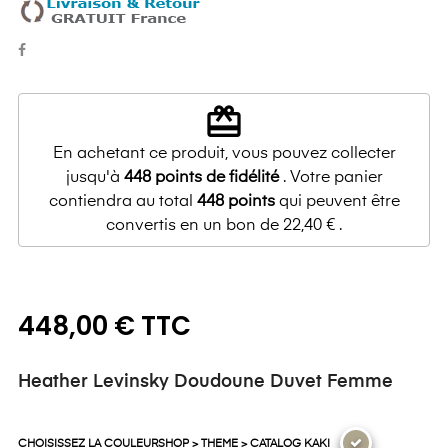
redeem
En achetant ce produit, vous pouvez collecter
jusqu'à
448
points de fidélité
. Votre panier
contiendra au total
448
points
qui peuvent être
convertis en un bon de
22,40 €
.
448,00 € TTC
Heather Levinsky Doudoune Duvet Femme
CHOISISSEZ LA COULEURSHOP > THEME > CATALOG KAKI